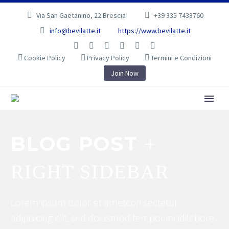
Via San Gaetanino, 22 Brescia
+39 335 7438760
info@bevilatte.it
https://www.bevilatte.it
Cookie Policy
Privacy Policy
Termini e Condizioni
Join Now
BLOG POST
+
RIGHT SIDEBAR
Lorem ipsum dolor sit ametcon sectetur
adipisicing elit, sed doiusmod tempor incidilabore