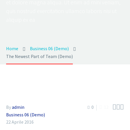
et dolore magna aliqua. Ut enim ad mini veniam,
quis nostrud exercitation ullamco laboris nisi ut
aliquip ex ea
Home
Business 06 (Demo)
The Newest Part of Team (Demo)



By
admin
0
12
Business 06 (Demo)
22 Aprile 2016